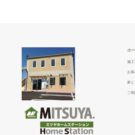
ホ
施工
お客
家と
ご相